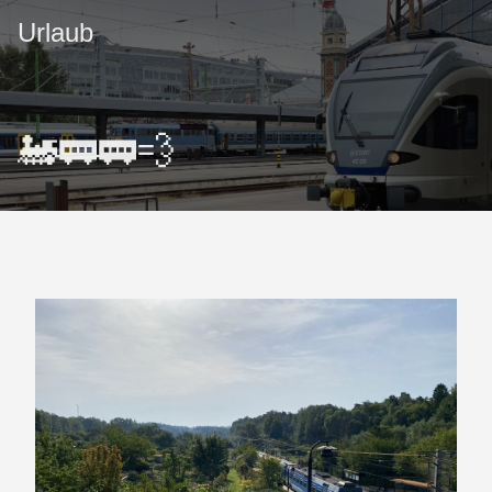
Urlaub
🚂🚃🚃💨