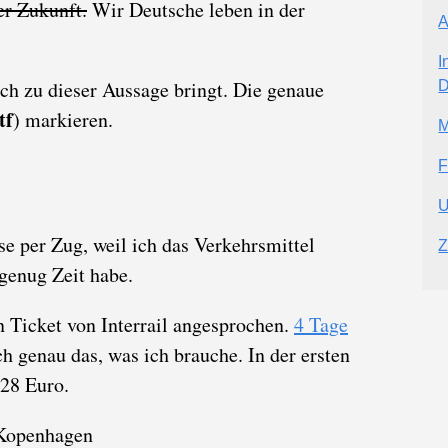
er Zukunft.
Wir Deutsche leben in der
A
I
ich zu dieser Aussage bringt. Die genaue
D
tf
) markieren.
M
F
U
se per Zug, weil ich das Verkehrsmittel
Z
 genug Zeit habe.
n Ticket von Interrail angesprochen.
4 Tage
ch genau das, was ich brauche. In der ersten
328 Euro.
 Kopenhagen